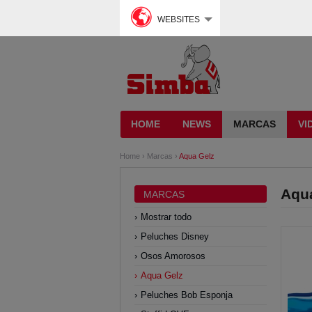
WEBSITES
HOME
NEWS
MARCAS
VI
Home
›
Marcas
›
Aqua Gelz
Aqu
MARCAS
Mostrar todo
Peluches Disney
Osos Amorosos
Aqua Gelz
Peluches Bob Esponja