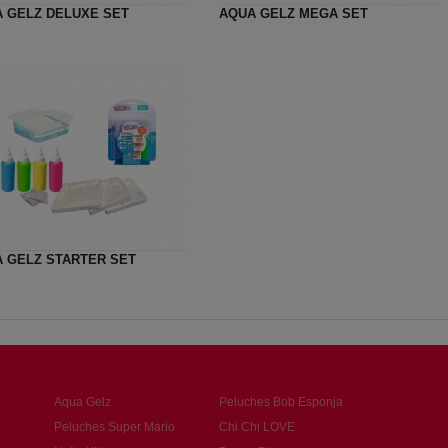
 GELZ DELUXE SET
AQUA GELZ MEGA SET
 GELZ STARTER SET
Aqua Gelz
Peluches Bob Esponja
Peluches Super Mario
Chi Chi LOVE