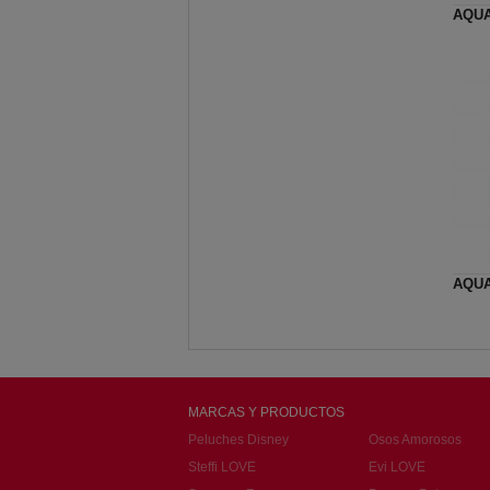
AQUA
AQUA
MARCAS Y PRODUCTOS
Peluches Disney
Osos Amorosos
Steffi LOVE
Evi LOVE