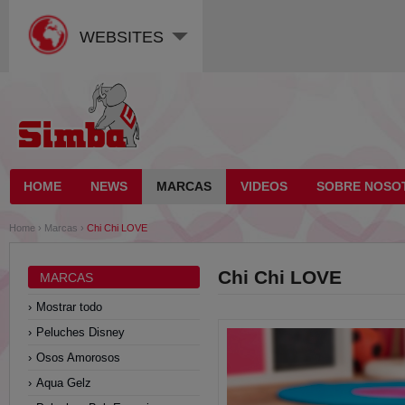
WEBSITES
HOME
NEWS
MARCAS
VIDEOS
SOBRE NOSO
Home
›
Marcas
›
Chi Chi LOVE
Chi Chi LOVE
MARCAS
Mostrar todo
Peluches Disney
Osos Amorosos
Aqua Gelz