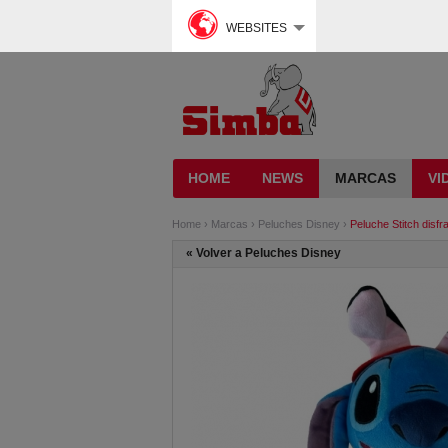
WEBSITES
HOME
NEWS
MARCAS
VI
Home
›
Marcas
›
Peluches Disney
›
Peluche Stitch disf
«
Volver a Peluches Disney