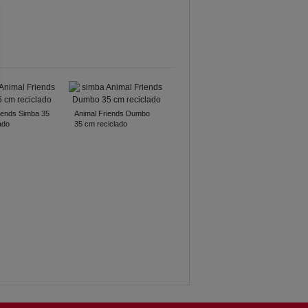
iends Simba 35
Animal Friends Dumbo
ado
35 cm reciclado