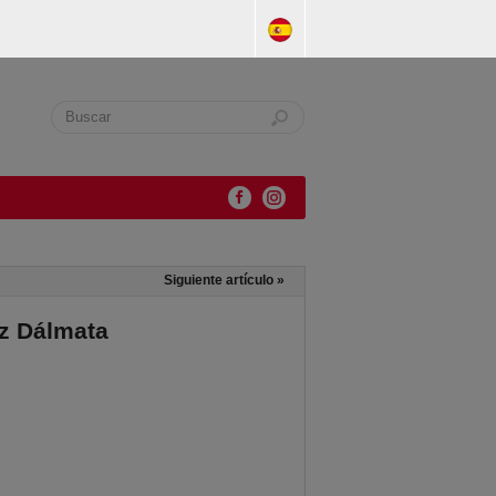
Siguiente artículo
»
az Dálmata