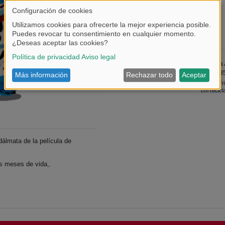
Tweet
Puede que también le guste
Peluche Mickey 25 cm
Animal Fr
cm recicl
álmata de la película de
s meses de vida,.