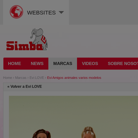
WEBSITES
HOME
NEWS
MARCAS
VIDEOS
SOBRE NOSO
Home
›
Marcas
›
Evi LOVE
›
Evi Amigos animales varios modelos
«
Volver a Evi LOVE