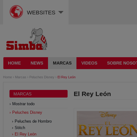
WEBSITES
HOME
NEWS
MARCAS
VIDEOS
SOBRE NOSO
Home
›
Marcas
›
Peluches Disney
›
El Rey León
El Rey León
MARCAS
Mostrar todo
Peluches Disney
Peluches de Hombro
Stitch
El Rey León