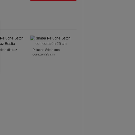
itch disfraz
Peluche Stitch con
corazón 25 cm