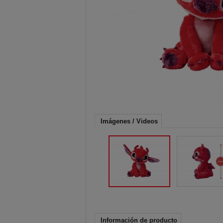
Imágenes / Videos
Información de producto