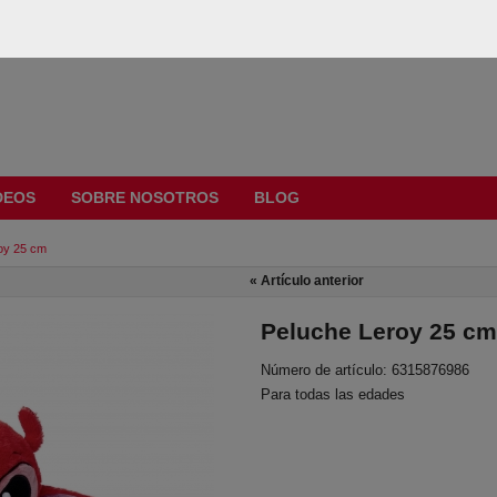
DEOS
SOBRE NOSOTROS
BLOG
oy 25 cm
«
Artículo anterior
Peluche Leroy 25 cm
Número de artículo: 6315876986
Para todas las edades