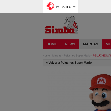
WEBSITES
HOME
NEWS
MARCAS
VI
Home
›
Marcas
›
Peluches Super Mario
›
PELUCHE MAR
«
Volver a Peluches Super Mario