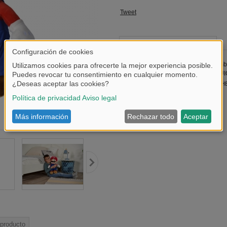
Tweet
Puede que también le guste
PELUCHE MARIO 30
PELUCHE
CM
 producto