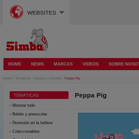
WEBSITES
HOME
NEWS
MARCAS
VIDEOS
SOBRE NOSO
Home
›
Temáticas
›
Héroes y estrellas
›
Peppa Pig
Peppa Pig
TEMÁTICAS
Mostrar todo
Bebés y preescolar
Diversión en la bañera
Coleccionables